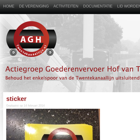
HOME
DE VERENIGING
ACTIVITEITEN
DOCUMENTATIE
LID WORDEN
sticker
Geplaatst op 14 februari 2014