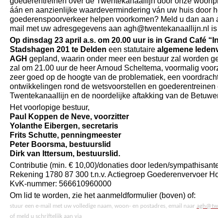
goederentreinen over de Twentekanaallijn door onze woonp
áán en aanzienlijke waardevermindering ván uw huis door h
goederenspoorverkeer helpen voorkomen? Meld u dan aan al
mail met uw adresgegevens aan agh@twentekanaallijn.nl is
Op dinsdag 23 april a.s. om 20.00 uur is in Grand Café “
Stadshagen 201 te Delden
een statutaire
algemene ledenv
AGH
gepland, waarin onder meer een bestuur zal worden g
zal om 21.00 uur de heer Arnoud Scheltema, voormalig voor
zeer goed op de hoogte van de problematiek, een voordrach
ontwikkelingen rond de wetsvoorstellen en goederentreinen 
Twentekanaallijn en de noordelijke aftakking van de Betuwe
Het voorlopige bestuur,
Paul Koppen de Neve, voorzitter
Yolanthe Eibergen, secretaris
Frits Schutte, penningmeester
Peter Boorsma, bestuurslid
Dirk van Ittersum, bestuurslid.
Contributie (min. € 10,00)/donaties door leden/sympathisant
Rekening 1780 87 300 t.n.v. Actiegroep Goederenvervoer H
KvK-nummer: 566610960000
Om lid te worden, zie het aanmeldformulier (boven) of:
stuur een e-mail met uw volledige naam, woon- en postadres, email naar
agh@twe
of meld u schriftelijk aan via