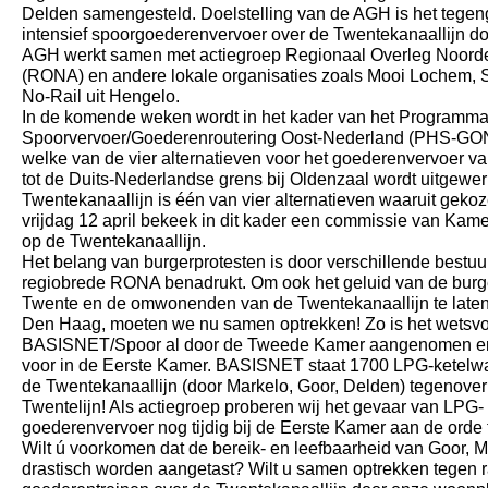
Delden samengesteld. Doelstelling van de AGH is het tegeng
intensief spoorgoederenvervoer over de Twentekanaallijn d
AGH werkt samen met actiegroep Regionaal Overleg Noordel
(RONA) en andere lokale organisaties zoals Mooi Lochem, 
No-Rail uit Hengelo.
In de komende weken wordt in het kader van het Programm
Spoorvervoer/Goederenroutering Oost-Nederland (PHS-GO
welke van de vier alternatieven voor het goederenvervoer va
tot de Duits-Nederlandse grens bij Oldenzaal wordt uitgewe
Twentekanaallijn is één van vier alternatieven waaruit geko
vrijdag 12 april bekeek in dit kader een commissie van Kam
op de Twentekanaallijn.
Het belang van burgerprotesten is door verschillende bestuu
regiobrede RONA benadrukt. Om ook het geluid van de burg
Twente en de omwonenden van de Twentekanaallijn te laten 
Den Haag, moeten we nu samen optrekken! Zo is het wetsvo
BASISNET/Spoor al door de Tweede Kamer aangenomen en li
voor in de Eerste Kamer. BASISNET staat 1700 LPG-ketelwa
de Twentekanaallijn (door Markelo, Goor, Delden) tegenove
Twentelijn! Als actiegroep proberen wij het gevaar van LPG- 
goederenvervoer nog tijdig bij de Eerste Kamer aan de orde t
Wilt ú voorkomen dat de bereik- en leefbaarheid van Goor, 
drastisch worden aangetast? Wilt u samen optrekken tegen 