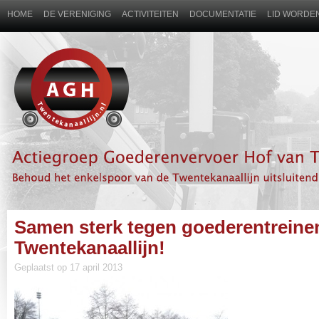
HOME
DE VERENIGING
ACTIVITEITEN
DOCUMENTATIE
LID WORDEN
Samen sterk tegen goederentreine
Twentekanaallijn!
Geplaatst op 17 april 2013