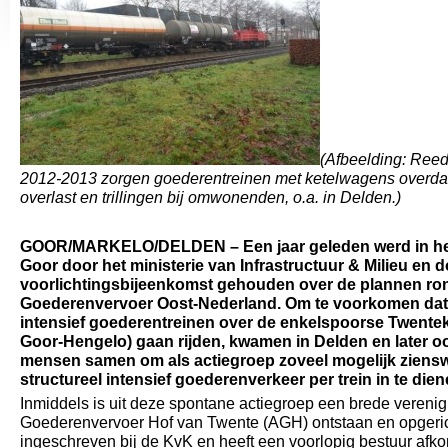
(Afbeelding: Reed
2012-2013 zorgen goederentreinen met ketelwagens overdag
overlast en trillingen bij omwonenden, o.a. in Delden.)
GOOR/MARKELO/DELDEN – Een jaar geleden werd in he
Goor door het ministerie van Infrastructuur & Milieu en 
voorlichtingsbijeenkomst gehouden over de plannen ro
Goederenvervoer Oost-Nederland. Om te voorkomen dat e
intensief goederentreinen over de enkelspoorse Twentek
Goor-Hengelo) gaan rijden, kwamen in Delden en later o
mensen samen om als actiegroep zoveel mogelijk ziensw
structureel intensief goederenverkeer per trein in te dien
Inmiddels is uit deze spontane actiegroep een brede verenig
Goederenvervoer Hof van Twente (AGH) ontstaan en opgerich
ingeschreven bij de KvK en heeft een voorlopig bestuur afko