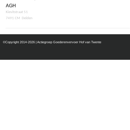
AGH
Kievitstraat 51
7491 CM Delden
©Copyright 2014-2026 | Actiegroep Goederenvervoer Hof van Twente