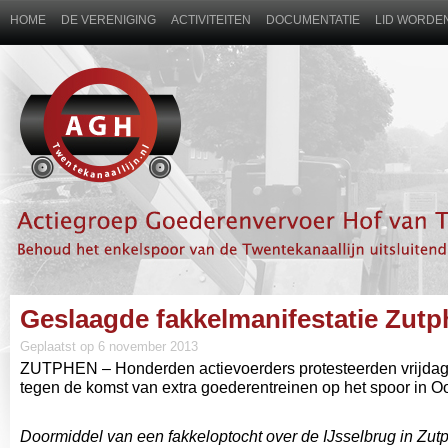
HOME
DE VERENIGING
ACTIVITEITEN
DOCUMENTATIE
LID WORDEN
Geslaagde fakkelmanifestatie Zutp
Geplaatst op 6 november 2013
ZUTPHEN – Honderden actievoerders protesteerden vrijda
tegen de komst van extra goederentreinen op het spoor in O
Doormiddel van een fakkeloptocht over de IJsselbrug in Zu