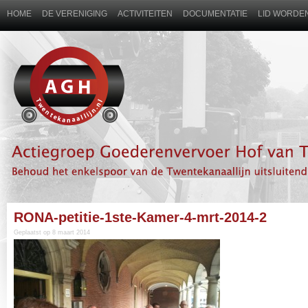
HOME
DE VERENIGING
ACTIVITEITEN
DOCUMENTATIE
LID WORDEN
RONA-petitie-1ste-Kamer-4-mrt-2014-2
Geplaatst op 8 maart 2014