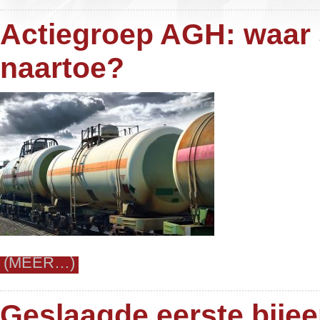
Actiegroep AGH: waar 
naartoe?
(MEER…)
Geslaagde eerste bije