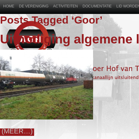
HOME
DE VERENIGING
ACTIVITEITEN
DOCUMENTATIE
LID WORDEN
Posts Tagged ‘Goor’
Uitnodiging algemene 
(MEER…)