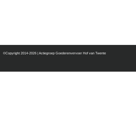
©Copyright 2014-2026 | Actiegroep Goederenvervoer Hof van Twente